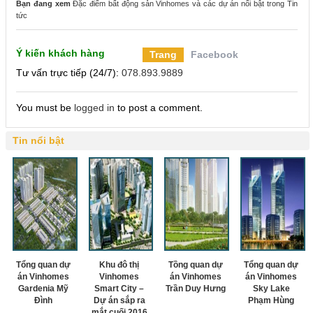
Bạn đang xem
Đặc điểm bất động sản Vinhomes và các dự án nổi bật
trong
Tin
tức
Ý kiến khách hàng
Trang
Facebook
Tư vấn trực tiếp (24/7):
078.893.9889
You must be
logged in
to post a comment.
Tin nổi bật
Tổng quan dự
Khu đô thị
Tồng quan dự
Tổng quan dự
án Vinhomes
Vinhomes
án Vinhomes
án Vinhomes
Gardenia Mỹ
Smart City –
Trần Duy Hưng
Sky Lake
Đình
Dự án sắp ra
Phạm Hùng
mắt cuối 2016