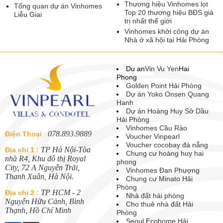
Thương hiệu Vinhomes lọt
Tổng quan dự án Vinhomes
Top 20 thương hiệu BĐS giá
Liễu Giai
trị nhất thế giới
Vinhomes khởi công dự án
Nhà ở xã hội tại Hải Phòng
Du an
Vin Vu Yen
Hai
Phong
Golden Point Hải Phòng
Dự án Yoko Onsen Quang
Hanh
Dự án Hoàng Huy Sở Dầu
Hải Phòng
Vinhomes Cầu Rào
078.893.9889
Điện Thoại
:
Voucher Vinpearl
Voucher cocobay đà nẵng
TP Hà Nội-Tòa
Địa chỉ 1 :
Chung cư hoàng huy hai
nhà R4, Khu đô thị Royal
phong
City, 72 A Nguyễn Trãi,
Vinhomes Đan Phượng
Thanh Xuân, Hà Nội.
Chung cư Minato Hải
Phòng
TP HCM - 2
Địa chỉ 2 :
Nhà đất hải phòng
Nguyễn Hữu Cảnh, Bình
Cho thuê nhà đất Hải
Thạnh, Hồ Chí Minh
Phòng
Seoul Ecohome Hải