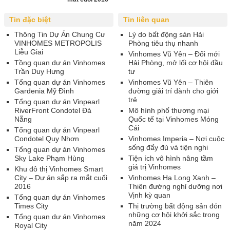
Tin đặc biệt
Tin liên quan
Thông Tin Dự Án Chung Cư
Lý do bất động sản Hải
VINHOMES METROPOLIS
Phòng tiêu thụ nhanh
Liễu Giai
Vinhomes Vũ Yên – Đổi mới
Tồng quan dự án Vinhomes
Hải Phòng, mở lối cơ hội đầu
Trần Duy Hưng
tư
Tổng quan dự án Vinhomes
Vinhomes Vũ Yên – Thiên
Gardenia Mỹ Đình
đường giải trí dành cho giới
trẻ
Tổng quan dự án Vinpearl
RiverFront Condotel Đà
Mô hình phố thương mại
Nẵng
Quốc tế tại Vinhomes Móng
Cái
Tổng quan dự án Vinpearl
Condotel Quy Nhơn
Vinhomes Imperia – Nơi cuộc
sống đẩy đủ và tiện nghi
Tổng quan dự án Vinhomes
Sky Lake Phạm Hùng
Tiện ích vô hình nâng tầm
giá trị Vinhomes
Khu đô thị Vinhomes Smart
City – Dự án sắp ra mắt cuối
Vinhomes Hạ Long Xanh –
2016
Thiên đường nghỉ dưỡng nơi
Vịnh kỳ quan
Tổng quan dự án Vinhomes
Times City
Thị trường bất động sản đón
những cơ hội khởi sắc trong
Tổng quan dự án Vinhomes
năm 2024
Royal City