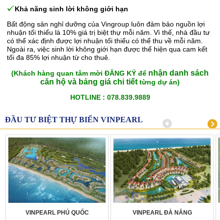
Khả năng sinh lời không giới hạn
Bất động sản nghỉ dưỡng của Vingroup luôn đảm bảo nguồn lợi
nhuận tối thiểu là 10% giá trị biệt thự mỗi năm. Vì thế, nhà đầu tư
có thể xác định được lợi nhuận tối thiểu có thể thu về mỗi năm.
Ngoài ra, việc sinh lời không giới hạn được thể hiện qua cam kết
tối đa 85% lợi nhuận từ cho thuê.
nhận danh sách
(Khách hàng quan tâm mời ĐĂNG KÝ để
căn hộ và bảng giá chi tiết
từng dự án)
HOTLINE : 078.839.9889
ĐẦU TƯ BIỆT THỰ BIỂN VINPEARL
VINPEARL PHÚ QUỐC
VINPEARL ĐÀ NẴNG