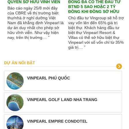
QUYỀN SỞ HỮU VĨNH VIỄN
ĐỒNG ĐÃ CÓ THỂ ĐẦU TƯ
BTND 5 SAO HOẶC 2 TỶ
Báo cáo ngày 25/8 mới đây
ĐỒNG KHI ĐỒNG SỞ HỮU
của CBRE về thị trường biệt
thự/nhà ở nghỉ dưỡng Việt
Chủ đầu tư Vingroup sẽ hỗ trợ
Nam đã khẳng định Vinpearl là
vay vốn lên đến 65% giá trị
dự án duy nhất cho phép sở
biệt thự. Khách hàng đầu tư
hữu vĩnh viễn. Như vậy hiện
biệt thự Vinpearl Resort &
nay, trên thị trường.... ”
Villas có thể sở hữu biệt thự
Vinpearl với số vốn chỉ từ 35%
giá trị.... ”
DỰ ÁN NỔI BẬT
VINPEARL PHÚ QUỐC
VINPEARL GOLF LAND NHA TRANG
VINPEARL EMPIRE CONDOTEL