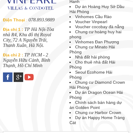
Hanh
Dự án Hoàng Huy Sở Dầu
Hải Phòng
Vinhomes Cầu Rào
078.893.9889
Điện Thoại
:
Voucher Vinpearl
Voucher cocobay đà nẵng
TP Hà Nội-Tòa
Địa chỉ 1 :
Chung cư hoàng huy hai
nhà R4, Khu đô thị Royal
phong
City, 72 A Nguyễn Trãi,
Vinhomes Đan Phượng
Thanh Xuân, Hà Nội.
Chung cư Minato Hải
Phòng
TP HCM - 2
Địa chỉ 2 :
Nhà đất hải phòng
Nguyễn Hữu Cảnh, Bình
Cho thuê nhà đất Hải
Thạnh, Hồ Chí Minh
Phòng
Seoul Ecohome Hải
Phòng
Chung cư Diamond Crown
Hải Phòng
Dự án Dragon Ocean Hải
Phòng
Chính sách bán hàng dự
án Golden Point
Chung cư Harbor Crown
Dự án Happy Home Tràng
Cát