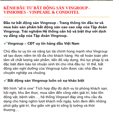
KÊNH ĐẦU TƯ BẤT ĐỘNG SẢN VINGROUP -
VINHOMES - VINPEARL & CONDOTEL
Đầu tư bất động sản Vingroup - Trang thông tin đầu tư và
mua bán sản phẩm bất động sản cao cao cấp của Tập đoàn
Vingroup. Trải nghiệm Hệ thống căn hộ và biệt thự với dịch
vụ đẳng cấp của Tập đoàn Vingroup.
Vingroup – CĐT uy tín hàng đầu Việt Nam
Chủ đầu tư uy tín và năng lực tài chính hùng mạnh như Vingroup
sẽ tạo được niềm tin tối đa cho khách hàng. Họ sẽ hoàn toàn yên
tâm về chất lượng sản phẩm, tiến độ xây dựng, thủ tục pháp lý và
đặc biệt đảm bảo lợi nhuận sinh lời cho nhà đầu tư. Vì thế, bất
động sản nghỉ dưỡng của Vingroup luôn được các nhà đầu tư
chuyên nghiệp ưa chuộng.
Bất động sản Vingroup luôn có sự khác biệt
Mô hình “all in one” Tích hợp đầy đủ dịch vụ từ phòng khách sạn,
hội nghị, khu ẩm thực, mua sắm đến công viên giải trí, bảo tồn
động vật, bệnh viện…, hệ thống Vinpearl đáp ứng nhu cầu đa
dạng cho hàng nghìn lượt khách mỗi ngày, luôn đem đến những
phút giây giải trí, thư giãn với giá trị sống lý tưởng và thời
thượng....