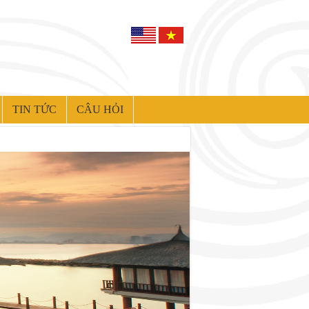
TIN TỨC
CÂU HỎI