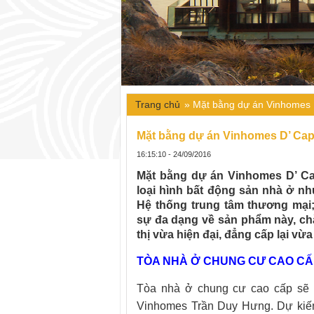
Trang chủ
»
Mặt bằng dự án Vinhomes 
Mặt bằng dự án Vinhomes D’ Cap
16:15:10 - 24/09/2016
Mặt bằng dự án Vinhomes D’ Ca
loại hình bất động sản nhà ở n
Hệ thống trung tâm thương mại;
sự đa dạng về sản phẩm này, ch
thị vừa hiện đại, đẳng cấp lại vừa
TÒA NHÀ Ở CHUNG CƯ CAO CẤP t
Tòa nhà ở chung cư cao cấp sẽ 
Vinhomes Trần Duy Hưng. Dự kiến,