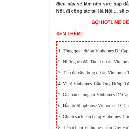
điều này sẽ làm nên sức hấp dẫ
Nội, đi công tác tại Hà Nội,… sẽ 
GỌI HOTLINE Đ
XEM THÊM :
1.
Tồng quan dự án Vinhomes D’.Cap
2.
Những ưu đãi đầu tư dự án Vinhom
3.
Tiến độ xây dựng dự án Vinhomes
4.
Vị trí Vinhomes Trần Duy Hưng ở đ
5.
Giá bán chung cư Vinhomes D’.Cap
6.
Đầu tư Shophouse Vinhomes D’.Capi
7.
Chính sách bán hàng Vinhomes Tr
8.
Tiện ích tại Vinhomes Trần Duy H